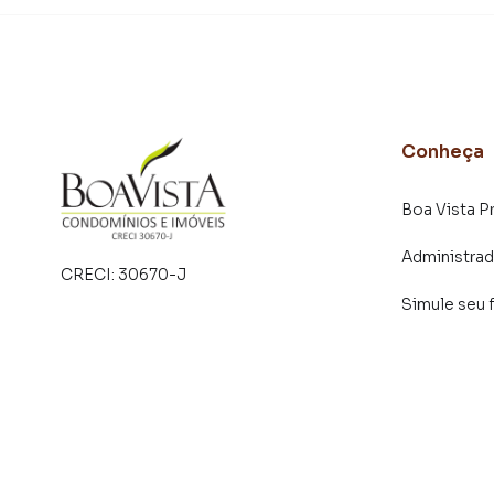
Monte Cristo. Isso porque temos uma equipe 
específicas para Piracaia, o que aumenta mui
consequência uma maior chance de vender ou
um time de programadores, corretores treina
atender proprietários e inquilinos.
Conheça
Boa Vista P
Administra
CRECI:
30670-J
Simule seu 