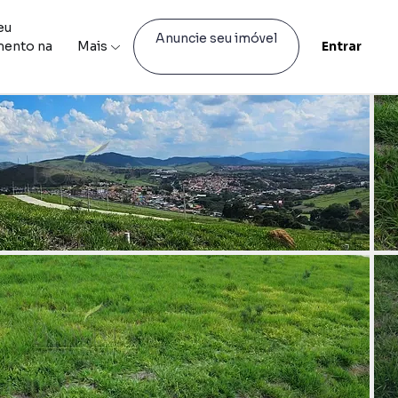
eu
Anuncie seu imóvel
mento na
Mais
Entrar