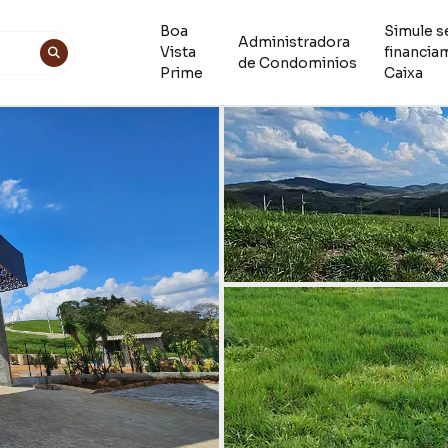
Boa
Simule s
Administradora
Vista
financia
de Condominios
Prime
Caixa