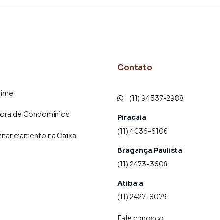
de marketing digital focada em produzir campanhas
to o número de contatos interessados e tendo como
 alugar seu imóvel mais rápido. Contamos também com
dos e uma central de atendimento preparada para
Contato
rime
(11) 94337-2988
dora de Condominios
Piracaia
(11) 4036-6106
financiamento na Caixa
Bragança Paulista
(11) 2473-3608
Atibaia
(11) 2427-8079
Fale conosco