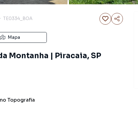
TE0334_BOA
Mapa
da Montanha | Piracaia, SP
ano
Topografia