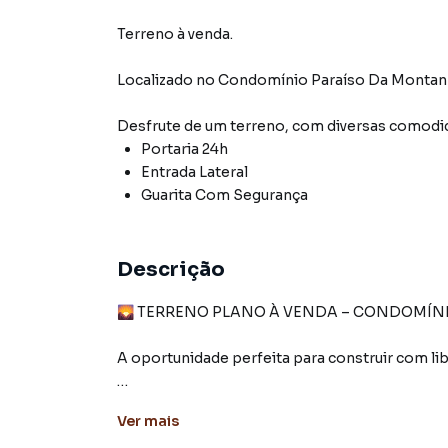
Terreno à venda.
Localizado
no Condomínio
Paraíso Da Montan
Desfrute de
um terreno
, com diversas comod
Portaria 24h
Entrada Lateral
Guarita Com Segurança
Descrição
🌄 TERRENO PLANO À VENDA – CONDOMÍNI
A oportunidade perfeita para construir com lib
📐 250m² totalmente plano
Ver
mais
💰 R$ 180.000