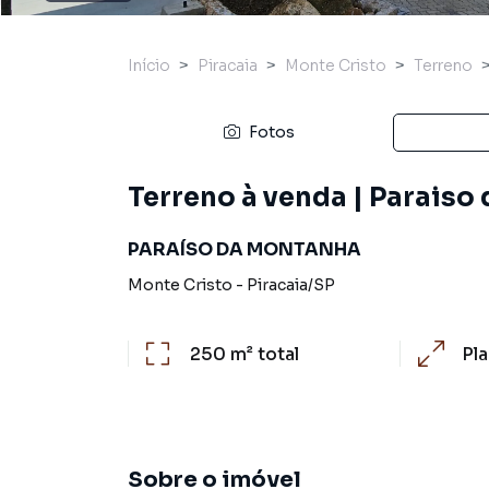
Início
Piracaia
Monte Cristo
Terreno
Fotos
Terreno à venda | Paraiso 
PARAÍSO DA MONTANHA
Monte Cristo
-
Piracaia
/
SP
250 m²
total
Pl
Sobre o imóvel