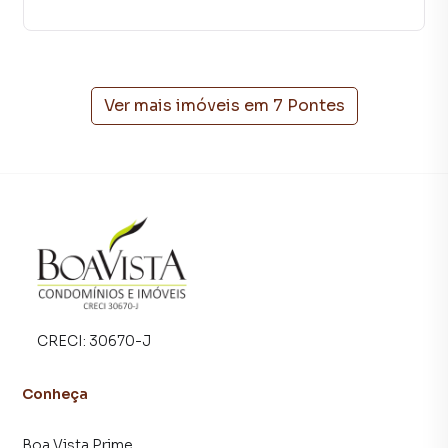
você encontra milhares de ofertas para encontrar o imóvel
que mais combina com seu estilo de vida.
Negocie seu imóvel de forma totalmente online, com
segurança e tranquilidade. Na Boa Vista Imóveis você
Ver mais imóveis em
7 Pontes
consegue comprar ou alugar um imóvel em Piracaia
mesmo não estando na cidade e com a praticidade de
fazer tudo online, direto do seu computador ou
smartphone. Nós criamos soluções inovadoras para
simplificar a relação de proprietários, inquilinos e
compradores com o mercado imobiliário.
Anuncie seu imóvel! É fácil, rápido e gratuito! A Boa Vista
Imóveis é uma imobiliária digital com imóveis em diversas
cidades do Brasil, incluindo Piracaia.
CRECI:
30670-J
Na Boa Vista Imóveis você consegue vender ou alugar seu
Conheça
imóvel muito mais rápido do que em imobiliárias
tradicionais. Já vendemos e locamos diversos imóveis em
Boa Vista Prime