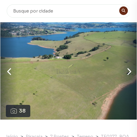
38
Início
Piracaia
7 Pontes
Terreno
TE0277_BOA