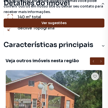
Este imóvel não está mais disponível, mas você pode
Detalhes do imóvel
conferir outros em nosso site ou deixar seu contato para
receber mais informações.
140 m²
total
Ver sugestões
declive
Topografia
Características principais
Veja outros imóveis nesta região