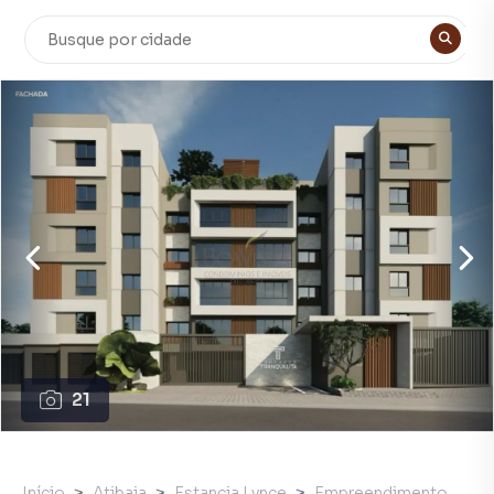
21
Início
Atibaia
Estancia Lynce
Empreendimento