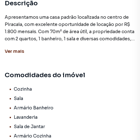
Descrição
Apresentamos uma casa padrão localizada no centro de
Piracaia, com excelente oportunidade de locação por R$
1.800 mensais. Com 70m² de área útil, a propriedade conta
com 2 quartos, 1 banheiro, 1 sala e diversas comodidades,
como cozinha, armários, lavanderia, sala de jantar, sacada e
Ver
mais
varanda.
O imóvel, atualmente desocupado, oferece amplos
Comodidades do imóvel
espaços funcionais e bem distribuídos, proporcionando
conforto e praticidade aos futuros inquilinos. A cozinha e a
sala de jantar integradas criam um ambiente acolhedor e
Cozinha
propício para momentos em família, enquanto a sala de
Sala
estar garante um espaço de relaxamento.
Armário Banheiro
Lavanderia
Os quartos apresentam ótimo aproveitamento do espaço,
com armários embutidos que otimizam a organização. O
Sala de Jantar
banheiro, por sua vez, conta com acabamento de
Armário Cozinha
qualidade e funcionalidade. Além disso, a propriedade