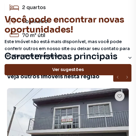
2
quartos
Você pode encontrar novas
1
banheiro
oportunidades!
70 m²
útil
Este imóvel não está mais disponível, mas você pode
conferir outros em nosso site ou deixar seu contato para
Características principais
receber mais informações.
Ver sugestões
Veja outros imóveis nesta região