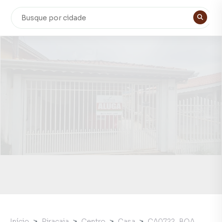
Início
Piracaia
Centro
Casa
CA0722_BOA