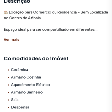
Descrição
🏠 Locação para Comercio ou Residencia – Bem Localizada
no Centro de Atibaia
Espaço ideal para ser compartilhado em diferentes
segmentos !
Ver
mais
Localizada na Rua Treze de Maio – imóvel térreo, no
coração de Atibaia.
Comodidades do imóvel
Características do imóvel:
1 sala
Cerâmica
Armário Cozinha
2 quartos
Aquecimento Elétrico
Armário Banheiro
1 banheiro
Sala
Cozinha funcional
Despensa