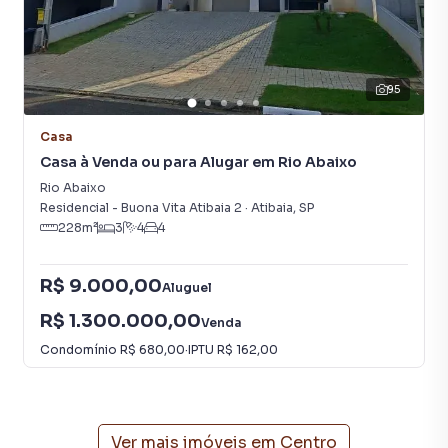
95
Casa
Casa à Venda ou para Alugar em Rio Abaixo
Rio Abaixo
Residencial - Buona Vita Atibaia 2
·
Atibaia
,
SP
228
m²
3
4
4
R$ 9.000,00
Aluguel
R$ 1.300.000,00
Venda
Condomínio
R$ 680,00
·
IPTU
R$ 162,00
Ver mais imóveis em
Centro