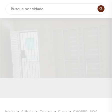
Início
Atibaia
Centro
Casa
CA0689_BOA