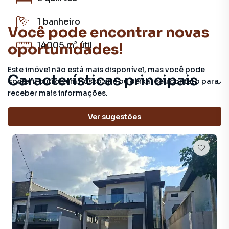
1
banheiro
Você pode encontrar novas
14005 m²
útil
oportunidades!
Este imóvel não está mais disponível, mas você pode
Características principais
conferir outros em nosso site ou deixar seu contato para
receber mais informações.
Cerâmica
Veja outros imóveis nesta região
Ver sugestões
Armário Cozinha
Aquecimento Elétrico
Armário Banheiro