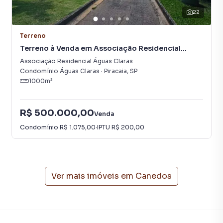
22
Terreno
Terreno à Venda em Associação Residencial
Águas Claras
Associação Residencial Águas Claras
Condomínio Águas Claras
·
Piracaia
,
SP
1000
m²
R$ 500.000,00
Venda
Condomínio
R$ 1.075,00
·
IPTU
R$ 200,00
Ver mais imóveis em
Canedos