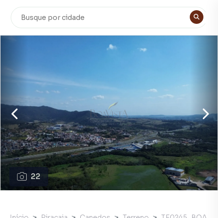
22
Início
Piracaia
Canedos
Terreno
TE0245_BOA