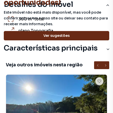
oportunidades!
Detalhes do imóvel
Este imóvel não está mais disponível, mas você pode
conferir outros em nosso site ou deixar seu contato para
300 m²
total
receber mais informações.
plano
Topografia
Ver sugestões
Características principais
Portaria 24h
Veja outros imóveis nesta região
Guarita Com Segurança