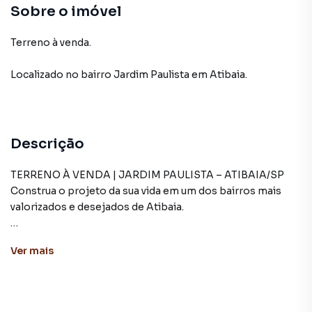
Sobre o imóvel
Terreno à venda.
Localizado
no bairro Jardim Paulista
em Atibaia
.
Descrição
TERRENO À VENDA | JARDIM PAULISTA – ATIBAIA/SP
Construa o projeto da sua vida em um dos bairros mais
valorizados e desejados de Atibaia.
Se você procura um terreno em uma localização
Ver
mais
privilegiada, cercado por natureza, segurança e toda a
infraestrutura urbana, esta é uma oportunidade imperdível.
Localizado na Rua Rio Preto, no tradicional Jardim Paulista,