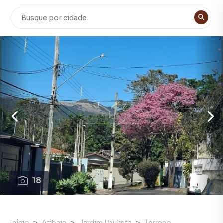
18
Início
Atibaia
Jardim Paulista
Terreno