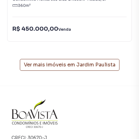
360
m²
Entre as vantagens estão:
R$ 450.000,00
Melhor aproveitamento da iluminação e ventilação natural;
Venda
Excelente drenagem das águas pluviais;
Possibilidade de garagem no nível da rua e área gourmet
integrada à piscina nos fundos;
Projetos com vista privilegiada e maior privacidade;
Grande potencial de valorização do imóvel após a
Ver mais imóveis em
Jardim Paulista
construção.
OFERTA ESPECIAL
De R$ 467.000,00
POR APENAS R$ 381.600,00
Promoção válida somente neste mês!
Uma excelente oportunidade para adquirir um terreno em
um dos bairros mais valorizados de Atibaia por um preço
promocional.
CRECI:
30670-J