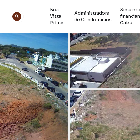
Boa
Simule s
Administradora
Vista
financia
de Condominios
Prime
Caixa