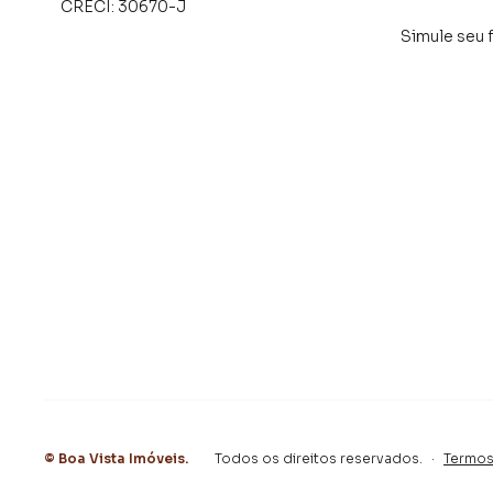
CRECI:
30670-J
Simule seu 
©
Boa Vista Imóveis
.
Todos os direitos reservados.
·
Termos