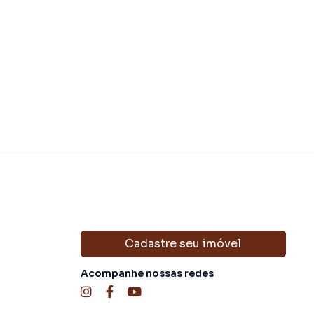
R$ 1.000.
 450.000,00
Venda
IPTU
R$ 476,63
Cadastre seu imóvel
Acompanhe nossas redes