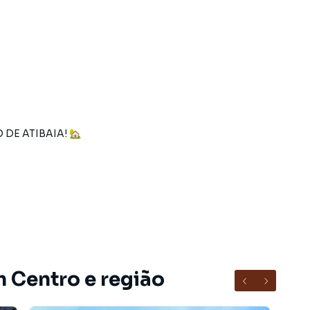
DE ATIBAIA! 🏡
mais charmosas do interior de São Paulo? Esta é a
m Centro e região