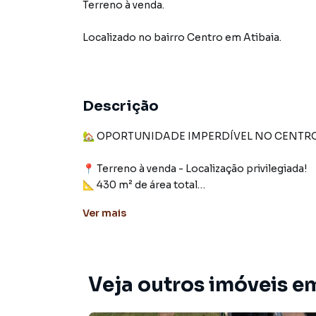
Terreno à venda.
Localizado
no bairro Centro
em Atibaia
.
Descrição
🏡 OPORTUNIDADE IMPERDÍVEL NO CENTRO 
📍 Terreno à venda - Localização privilegiada!
📐 430 m² de área total
💰 Apenas R$ 480.000,00
Ver
mais
Quer construir no coração de uma das cidades 
chance perfeita!
Veja outros imóveis e
✅ Terreno plano
✅ Documentação em ordem
✅ Ideal para residência ou comércio