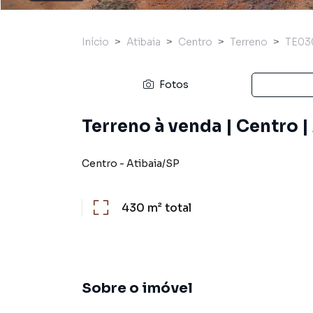
Início
Atibaia
Centro
Terreno
TE03
Fotos
Terreno à venda | Centro |
Centro
-
Atibaia
/
SP
430 m²
total
Sobre o imóvel