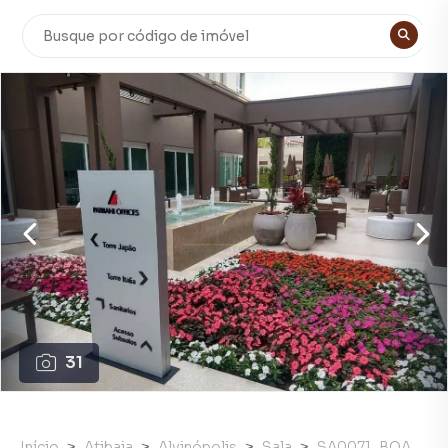
31
Início
Atibaia
Alvinópolis
Sala
SA0071_BOA