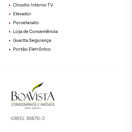
Circuito Interno TV
Sala bem ventilada e com ótima iluminação natural
Elevador
Amplas janelas em vidro com basculantes
Porcelanato
Loja de Conveniência
Piso em porcelanato
Guarita Segurança
Iluminação embutida
Portão Eletrônico
Recepção bem decorada
2 Banheiros privativos
1 Copa
Localização privilegiada:
Ao lado do Poupatempo
CRECI:
30670-J
Comércio completo ao redor: