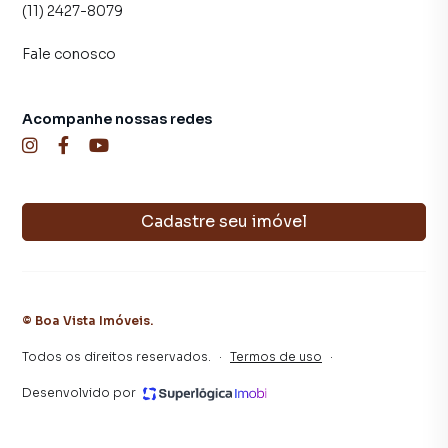
(11) 2427-8079
Papelaria
Fale conosco
Cafeteria
Acompanhe nossas redes
Valores:
Locação: R$ 3.000,00
(IPTU e condomínio já inclusos)
Cadastre seu imóvel
Venda: R$ 480.000,00
Ideal para escritórios, consultórios, prestadores de
serviços e profissionais liberais que buscam visibilidade,
conforto e segurança.
©
Boa Vista Imóveis
.
Todos os direitos reservados.
·
Termos de uso
·
Entre em contato e agende sua visita. Uma oportunidade
única para posicionar seu negócio em um endereço
Desenvolvido por
estratégico!