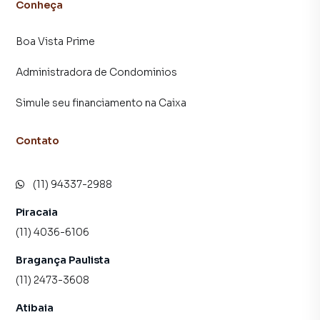
Conheça
Supermercados, farmácias, transporte público, lazer
Boa Vista Prime
Restaurantes
Administradora de Condominios
Escolas
Simule seu financiamento na Caixa
Igrejas
Contato
Diversos serviços e comércios
(11) 94337-2988
Comodidades do edifício:
Piracaia
Profissionais capacitados na administração
(11) 4036-6106
Catracas eletrônicas
Bragança Paulista
(11) 2473-3608
Controle de acesso com leitura biométrica facial
Atibaia
Comércio no piso térreo: