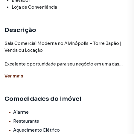
Elevador
Loja de Conveniência
Descrição
Sala Comercial Moderna no Alvinópolis – Torre Japão |
Venda ou Locação
Excelente oportunidade para seu negócio em uma das
localizações mais estratégicas de Atibaia!
Ver
mais
Sala comercial situada na Torre Japão, no bairro
Alvinópolis, ao lado do Poupatempo, em um dos pontos
Comodidades do imóvel
mais valorizados e com grande fluxo da cidade.
Diferenciais do imóvel:
Alarme
Restaurante
Área privativa de 45 m²
Aquecimento Elétrico