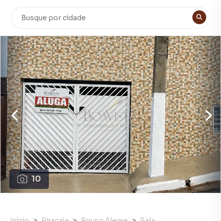
10
Início
Piracaia
Pouso Alegre
Sala