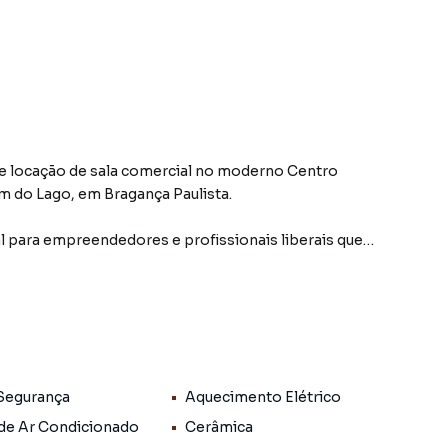
 locação de sala comercial no moderno Centro
im do Lago, em Bragança Paulista.
eal para empreendedores e profissionais liberais que
 para uso. O imóvel conta com banheiro privativo
ionado já instalado e ponto de água potável para copa,
dia.
para a praça dos restaurantes, agregando ainda mais
ativo.
 Segurança
Aquecimento Elétrico
leta, incluindo:
 de Ar Condicionado
Cerâmica