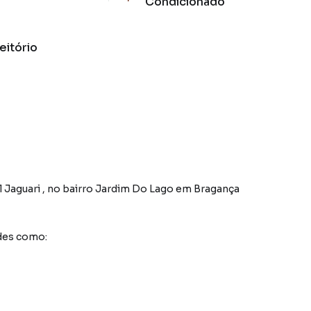
Condicionado
eitório
l Jaguari
,
no bairro Jardim Do Lago
em Bragança
des como: