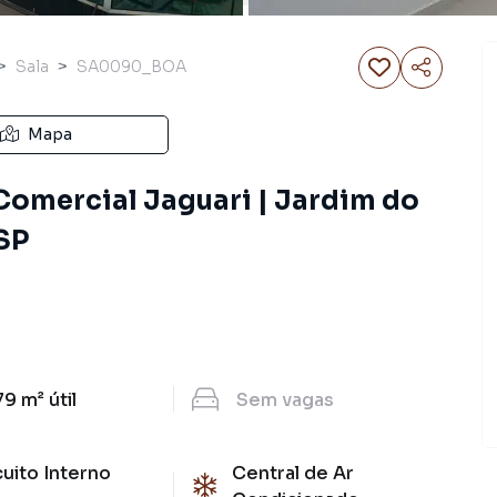
Sala
SA0090_BOA
Mapa
 Comercial Jaguari | Jardim do
 SP
79 m²
útil
Sem
vagas
cuito Interno
Central de Ar