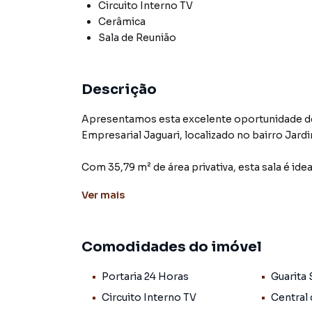
Circuito Interno TV
Cerâmica
Sala de Reunião
Descrição
Apresentamos esta excelente oportunidade de
Empresarial Jaguari, localizado no bairro Jard
Com 35,79 m² de área privativa, esta sala é id
buscam um espaço moderno, funcional e pronto
Ver
mais
equipado, porcelanato Savane 72x72, ar-condic
oferecendo praticidade e conforto para o dia a 
Comodidades do imóvel
Além disso, a sala possui uma agradável vista 
valorização e comodidade ao ambiente corpor
Portaria 24 Horas
Guarita
O empreendimento oferece infraestrutura comp
Circuito Interno TV
Central
• Portaria 24 horas