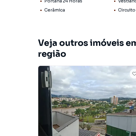
para proprietários, colaboradores e clientes.
Portaria 24 Horas
Vestiár
Cerâmica
Circuito
Destaques do imóvel:
Sala comercial com 35,79 m²
Ar-condicionado
Piso em cerâmica
Veja outros imóveis e
Portão eletrônico
Portaria 24 horas
região
Guarita de segurança
Circuito interno de TV
2 sanitários de uso comum no andar para visita
Excelente localização, próxima a comércios, b
Valores:
Aluguel: R$ 1.933,00
Condomínio: R$ 345,00/mês
IPTU: R$ 63,00/mês
Se você procura um endereço estratégico para 
oportunidade.