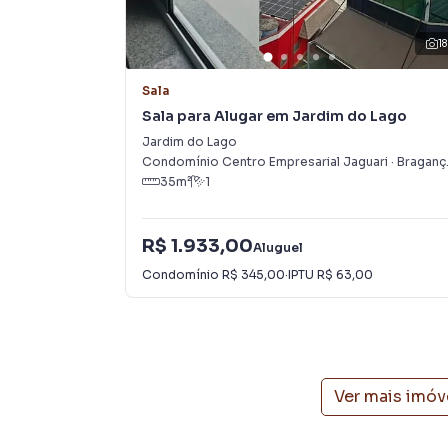
Agende uma visita e conheça de perto todo o 
18
Sala para Aluguel em região valorizada do bai
Sala
o que procurava ou deseja mais informações s
Sala para Alugar em Jardim do Lago
nossa equipe pelo telefone (11) 94337-2988.
Jardim do Lago
Condomínio Centro Empresarial Jaguari
·
Bragança Paulista
A Boa Vista Imóveis tem mais opções de apart
35
m²
1
terrenos, lojas e barracões para venda ou l
lançamentos na planta em Jardim do Lago e em 
encontra milhares de ofertas para encontrar o
R$ 1.933,00
Aluguel
Condomínio
R$ 345,00
·
IPTU
R$ 63,00
Negocie seu imóvel de forma totalmente onlin
você consegue comprar ou alugar um imóvel e
com a praticidade de fazer tudo online, dire
soluções inovadoras para simplificar a relaçã
mercado imobiliário.
Ver mais imóv
Anuncie seu imóvel! É fácil, rápido e gratuito!