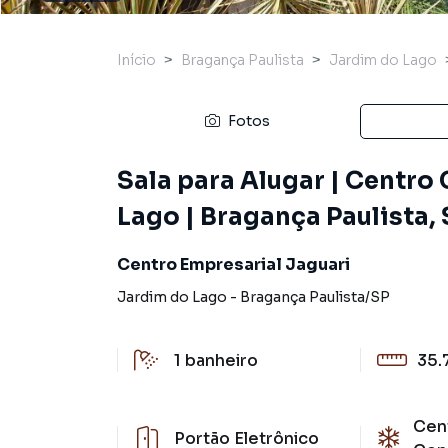
Início
Bragança Paulista
Jardim do Lago
Fotos
Sala para Alugar | Centro
Lago | Bragança Paulista,
Centro Empresarial Jaguari
Jardim do Lago
-
Bragança Paulista
/
SP
1
banheiro
35.
Cent
Portão Eletrônico