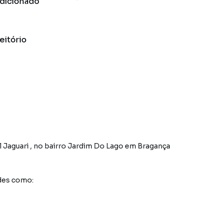
dicionado
eitório
l Jaguari
,
no bairro Jardim Do Lago
em Bragança
des como: