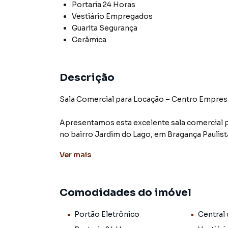
Portaria 24 Horas
Vestiário Empregados
Guarita Segurança
Cerâmica
Descrição
Sala Comercial para Locação – Centro Empresar
Apresentamos esta excelente sala comercial pa
no bairro Jardim do Lago, em Bragança Paulis
o seu negócio, em um dos empreendimentos co
Ver
mais
Com 35,79 m² de área privativa, a sala oferece 
consultórios, empresas de prestação de serviç
Comodidades do imóvel
comerciais.
Portão Eletrônico
Central
O condomínio conta com infraestrutura compl