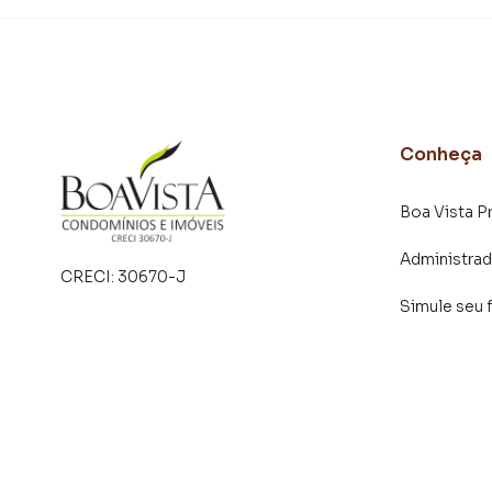
em diversas cidades do Brasil, incluindo Bragan
Na Boa Vista Imóveis você consegue vender ou
imobiliárias tradicionais. Já vendemos e loca
especialmente em Jardim do Lago. Isso porqu
produzir campanhas específicas para Bragança
interessados e tendo como consequência uma 
Conheça
rápido. Contamos também com um time de pro
atendimento preparada para atender proprietár
Boa Vista P
Administra
CRECI:
30670-J
Simule seu 