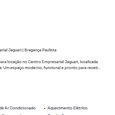
ial Jaguari | Bragança Paulista
ra locação no Centro Empresarial Jaguari, localizada
ta. Um espaço moderno, funcional e pronto para receber
merciais mais valorizados da cidade.
um ambiente versátil, ideal para escritórios,
os, profissionais liberais e diversos segmentos
 de Ar Condicionado
Aquecimento Elétrico
eta, proporcionando segurança, conforto e praticidade