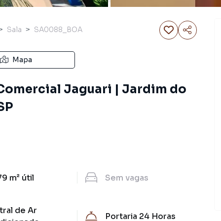
Sala
SA0088_BOA
Mapa
 Comercial Jaguari | Jardim do
 SP
79 m²
útil
Sem
vagas
ral de Ar
Portaria 24 Horas