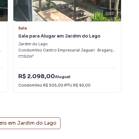
potencial deste espaço para o seu negócio!
22
rro Jardim do Lago, em Bragança Paulista. Não encontrou
Sala
Sal
obre Sala em Bragança Paulista? Entre em contato com
Sala para Alugar em Jardim do Lago
Sal
Jardim do Lago
Jar
,
Condomínio Centro Empresarial Jaguari
SP
·
Bragança Paulista
,
Con
SP
amentos, casas residenciais e comerciais, sobrados,
52
m²
ocação, além de empreendimentos em construção ou
outras regiões de Bragança Paulista. Aqui você
 imóvel que mais combina com seu estilo de vida.
R$ 2.098,00
R$
Aluguel
Condomínio
R$ 505,00
·
IPTU
R$ 93,00
Con
e, com segurança e tranquilidade. Na Boa Vista Imóveis
m Bragança Paulista mesmo não estando na cidade e
to do seu computador ou smartphone. Nós criamos
o de proprietários, inquilinos e compradores com o
eis em
Jardim do Lago
 A Boa Vista Imóveis é uma imobiliária digital com imóveis