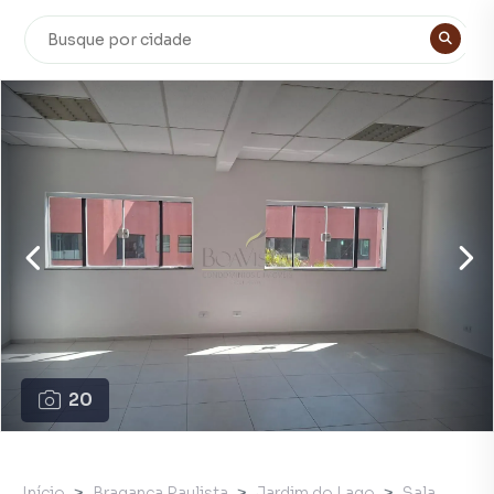
20
Início
Bragança Paulista
Jardim do Lago
Sala