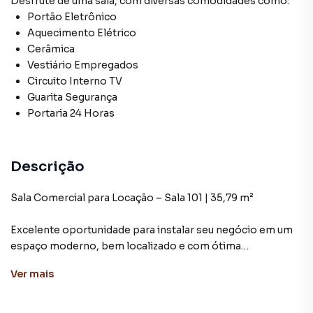
Desfrute de
uma sala
, com diversas comodidades como:
Portão Eletrônico
Aquecimento Elétrico
Cerâmica
Vestiário Empregados
Circuito Interno TV
Guarita Segurança
Portaria 24 Horas
Descrição
Sala Comercial para Locação – Sala 101 | 35,79 m²
Excelente oportunidade para instalar seu negócio em um
espaço moderno, bem localizado e com ótima
infraestrutura!
Ver
mais
Endereço: Rua Marcelo Stefani, 15