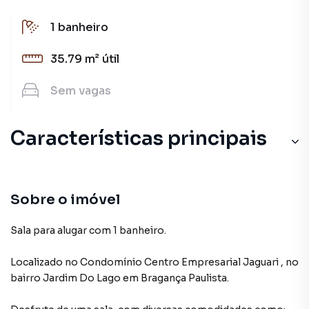
1
banheiro
35.79 m²
útil
Sem
vagas
Características principais
Portão Eletrônico
Cerâmica
Sobre o imóvel
Guarita Segurança
Sala para alugar com 1 banheiro.
Portaria 24 Horas
Localizado
no Condomínio
Centro Empresarial Jaguari
,
no
bairro Jardim Do Lago
em Bragança Paulista
.
Refeitório