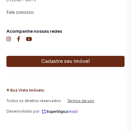
time de programadores, corretores treinados e uma
Fale conosco
central de atendimento preparada para atender
proprietários e inquilinos.
Acompanhe nossas redes
Cadastre seu imóvel
©
Boa Vista Imóveis
.
Todos os direitos reservados.
·
Termos de uso
·
Desenvolvido por