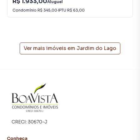
R$ 1.933,00
Aluguel
Condomínio
R$ 345,00
·
IPTU
R$ 63,00
Sala para Aluguel em região valorizada do bairro Jardim do
Lago, em Bragança Paulista. Não encontrou o que
procurava ou deseja mais informações sobre Sala em
Bragança Paulista? Entre em contato com nossa equipe
Ver mais imóveis em
Jardim do Lago
pelo telefone (11) 94337-2988.
A Boa Vista Imóveis tem mais opções de apartamentos,
casas residenciais e comerciais, sobrados, terrenos, lojas
e barracões para venda ou locação, além de
empreendimentos em construção ou lançamentos na
planta em Jardim do Lago e em outras regiões de
Bragança Paulista. Aqui você encontra milhares de ofertas
para encontrar o imóvel que mais combina com seu estilo
de vida.
CRECI:
30670-J
Negocie seu imóvel de forma totalmente online, com
segurança e tranquilidade. Na Boa Vista Imóveis você
Conheça