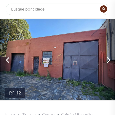
12
Início
Piracaia
Centro
Galpão / Barracão