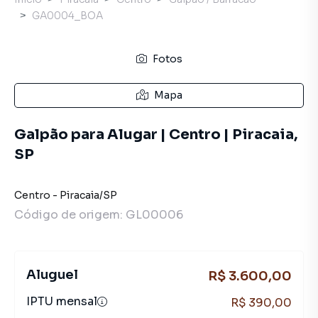
GA0004_BOA
Fotos
Mapa
Galpão para Alugar | Centro | Piracaia,
SP
Centro
-
Piracaia
/
SP
Código de origem:
GL00006
Aluguel
R$ 3.600,00
IPTU mensal
R$ 390,00