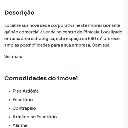
Descrição
Localize sua nova sede corporativa neste impressionante
galpão comercial à venda no centro de Piracaia. Localizado
em uma área estratégica, este espaço de 680 m² oferece
amplas possibilidades para a sua empresa. Com sua
estrutura robusta e moderna, o imóvel conta com diversos
Ver
mais
ambientes, incluindo 4 salas, escritório, e uma área de
mezanino, proporcionando flexibilidade e eficiência para
as suas operações. O piso de ardósia, o contrapiso e o
Comodidades do imóvel
cimento queimado conferem um acabamento elevado,
enquanto o alarme, o aquecimento elétrico e os armários
embutidos na cozinha e banheiro garantem ainda mais
Piso Ardósia
conforto e praticidade. Além disso, o espaço conta com
Escritório
piso elevado e divisórias, permitindo uma personalização
Contrapiso
exclusiva de acordo com as suas necessidades. Com uma
Armário no Escritório
localização privilegiada no centro de Piracaia, este galpão
é a oportunidade perfeita para consolidar sua empresa em
Alarme