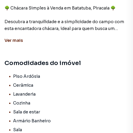
🌳 Chácara Simples à Venda em Batatuba, Piracaia 🌳
Descubra a tranquilidade e a simplicidade do campo com
esta encantadora chácara, ideal para quem busca um
refúgio tranquilo e acolhedor!
Ver
mais
📍 Endereço: Estrada Municipal Jan Tomaz Bata (PRC 343),
Batatuba - Piracaia, SP
Comodidades do imóvel
✨ Características da Propriedade:
Piso Ardósia
Área Total: 5.030 metros quadrados de puro sossego.
Cerâmica
Sala Acolhedora: Perfeita para momentos em família.
Lavanderia
Suíte com Closet: Conforto e espaço para suas
Cozinha
necessidades.
Quarto Adicional: Espaço extra para visitantes ou
Sala de estar
familiares.
Armário Banheiro
Banheiro: Simples e funcional.
Sala
Cozinha com Fogão a Lenha: Tradição e sabor nas suas