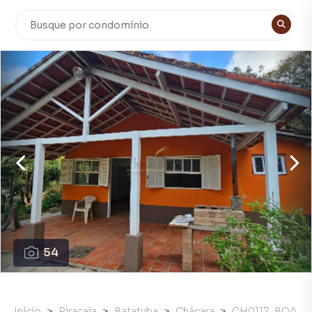
54
Início
Piracaia
Batatuba
Chácara
CH0117_BOA