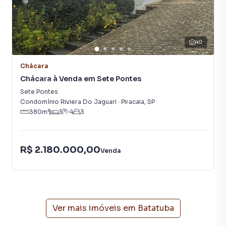
acolhedora e quartos espaçosos, garante conforto e
praticidade. A cozinha com fogão a lenha proporciona um
toque rústico e autêntico às suas refeições. Além disso, a
piscina e a casa na árvore são ótimas para o lazer em
40
família.
Chácara
Chácara à Venda em Sete Pontes
Venha conhecer esta chácara e se encantar com a vida no
Sete Pontes
campo! 🌿
Condomínio Riviera Do Jaguari
·
Piracaia
,
SP
380
m²
3
4
3
#ChácaraAVenda #Piracaia #Batatuba #VidaNoCampo
#Oportunidade #ImóveisRurais #Simplicidade #Lazer
R$ 2.180.000,00
Venda
Chácara para Venda em região valorizada do bairro
Batatuba, em Piracaia. Não encontrou o que procurava ou
deseja mais informações sobre Chácara em Piracaia?
Entre em contato com nossa equipe pelo telefone (11)
Ver mais imóveis em
Batatuba
94337-2988.