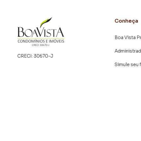
Conheça
Boa Vista P
Administra
CRECI:
30670-J
Simule seu 