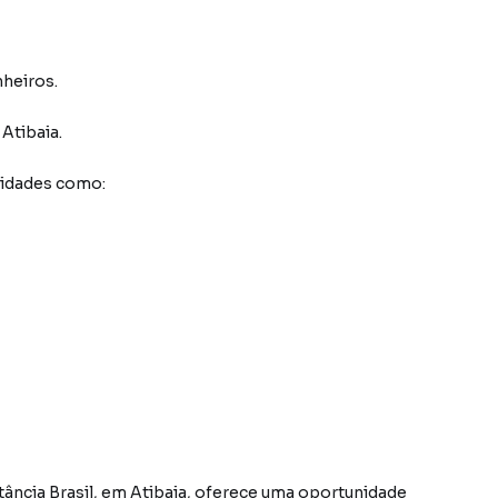
nheiros.
Atibaia
.
didades como:
tância Brasil, em Atibaia, oferece uma oportunidade