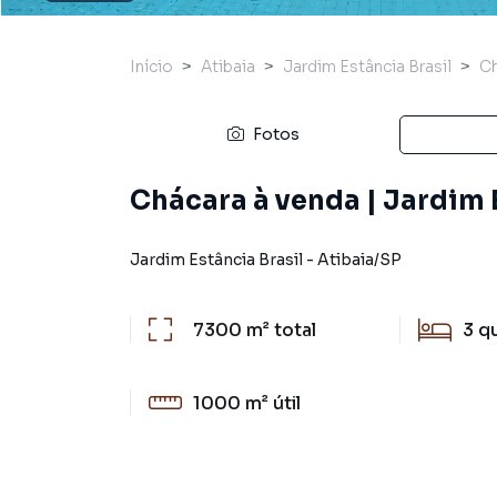
Início
Atibaia
Jardim Estância Brasil
Ch
Fotos
Chácara à venda | Jardim E
Jardim Estância Brasil
-
Atibaia
/
SP
7300 m²
total
3
q
1000 m²
útil