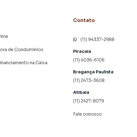
Contato
rime
(11) 94337-2988
dora de Condominios
Piracaia
(11) 4036-6106
financiamento na Caixa
Bragança Paulista
(11) 2473-3608
Atibaia
(11) 2427-8079
Fale conosco