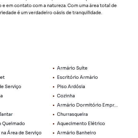
ilo e em contato com a natureza. Com uma área total de
riedade é um verdadeiro oásis de tranquilidade.
, e 5 salas, proporcionando amplo espaço e conforto
pensa, piscina, armários na suíte, alarme, aceitação de
 quarto de serviço, piso de ardósia, lavanderia,
rios no quarto da empregada, armários na cozinha, sala
do, aquecimento elétrico, sala de estar, armários na área
Armário Suíte
 possa personalizá-lo e torná-lo o seu lar dos sonhos.
Pet
Escritório Armário
ância Brasil, em Atibaia, esta chácara oferece acesso
de Serviço
Piso Ardósia
endo-se em um ambiente tranquilo e bucólico.
ca
Cozinha
ravilhosa propriedade e criar memórias inesquecíveis
Armário Dormitório Empregada
bra o verdadeiro significado de viver em harmonia com o
Jantar
Churrasqueira
o Queimado
Aquecimento Elétrico
 na Área de Serviço
Armário Banheiro