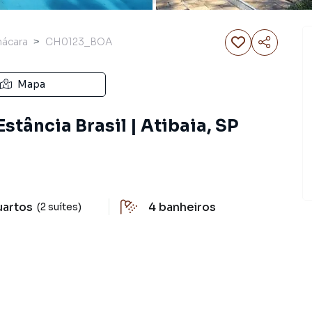
ácara
CH0123_BOA
Mapa
stância Brasil | Atibaia, SP
uartos
4
banheiros
(2 suítes)