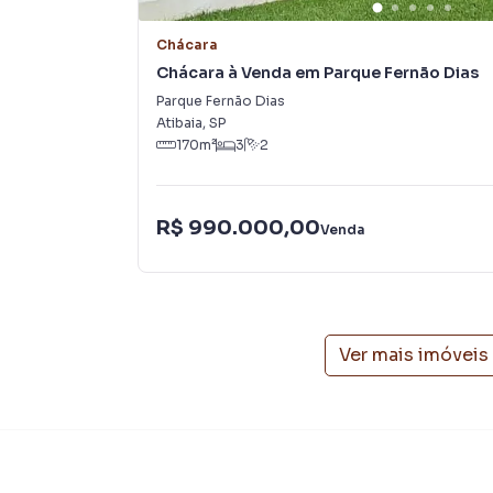
Jardim Estância Brasil. Isso porque temos uma
campanhas específicas para Atibaia, o que au
Chácara
como consequência uma maior chance de vend
Chácara à Venda em Parque Fernão Dias
com um time de programadores, corretores tr
Parque Fernão Dias
atender proprietários e inquilinos.
Atibaia
,
SP
170
m²
3
2
R$ 990.000,00
Venda
Ver mais imóveis