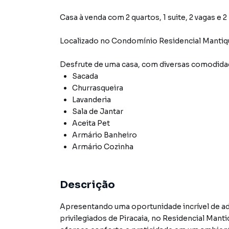
Casa à venda com 2 quartos, 1 suite, 2 vagas e 2
Localizado
no Condomínio
Residencial Mantiq
Desfrute de
uma casa
, com diversas comodid
Sacada
Churrasqueira
Lavanderia
Sala de Jantar
Aceita Pet
Armário Banheiro
Armário Cozinha
Descrição
Apresentando uma oportunidade incrível de ad
privilegiados de Piracaia, no Residencial Manti