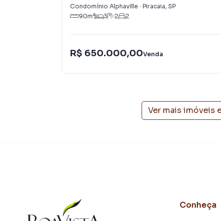
preparada para atender proprietários e inquili
Condomínio Alphaville
·
Piracaia
,
SP
90
m²
3
2
2
R$ 650.000,00
Venda
Ver mais imóveis 
Conheça