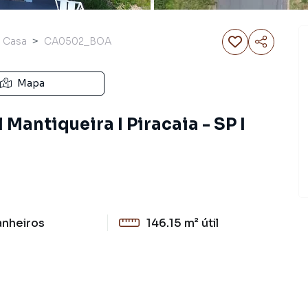
Casa
CA0502_BOA
Mapa
 Mantiqueira I Piracaia - SP I
anheiros
146.15 m²
útil