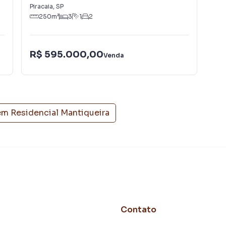
nos.
Piracaia
,
SP
Pira
250
m²
3
1
2
R$ 595.000,00
R$
Venda
em
Residencial Mantiqueira
Contato