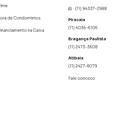
rime
(11) 94337-2988
dora de Condominios
Piracaia
(11) 4036-6106
financiamento na Caixa
Bragança Paulista
(11) 2473-3608
Atibaia
(11) 2427-8079
Fale conosco