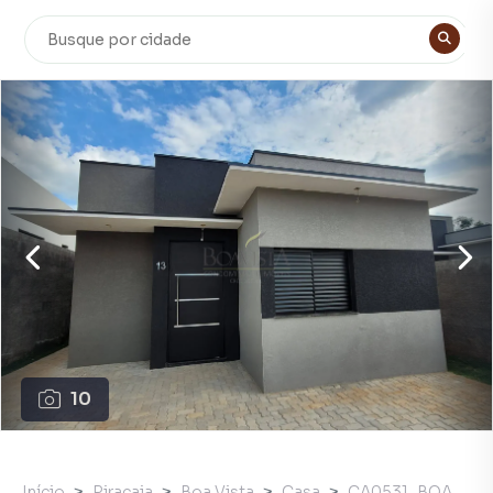
10
Início
Piracaia
Boa Vista
Casa
CA0531_BOA