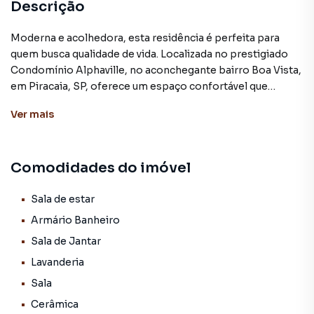
Descrição
Moderna e acolhedora, esta residência é perfeita para
quem busca qualidade de vida. Localizada no prestigiado
Condomínio Alphaville, no aconchegante bairro Boa Vista,
em Piracaia, SP, oferece um espaço confortável que
combina tranquilidade e comodidades.
Ver
mais
*Características do Imóvel:*
Comodidades do imóvel
- *Suíte Principal:* 1 suíte espaçosa, garantindo total
conforto e privacidade.
- *Banheiros:* 2 banheiros, proporcionando praticidade
Sala de estar
para a família e visitantes.
Armário Banheiro
- *Sala de Estar:* Ampla sala ideal para momentos de
Sala de Jantar
convívio e relaxamento.
Lavanderia
- *Cozinha:*Ampla e arejada, perfeita para suas aventuras
culinárias.
Sala
- *Churrasqueira:* Área dedicada para encontros
Cerâmica
memoráveis com amigos e familiares.