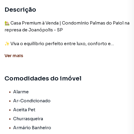
Descrição
🏡 Casa Premium à Venda | Condomínio Palmas do Paiol na
represa de Joanópolis - SP
✨ Viva o equilíbrio perfeito entre luxo, conforto e
natureza!
Ver
mais
Apresentamos esta impressionante casa premium no
exclusivo Condomínio Palmas do Paiol, em Joanópolis,
com uma vista deslumbrante da represa e acabamento de
Comodidades do imóvel
alto padrão.
💎 Destaques do imóvel:
Alarme
Ar-Condicionado
3 quartos, sendo 1 suíte master com jacuzzi e persianas
Aceita Pet
eletrônicas
Churrasqueira
Sala espaçosa e integrada, perfeita para receber com
Armário Banheiro
conforto