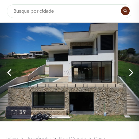
37
Início
Joanópolis
Paiol Grande
Casa