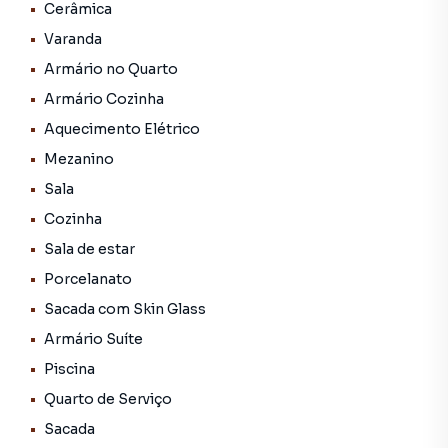
Cerâmica
Varanda
Cozinha moderna com excelente iluminação natural
Armário no Quarto
Área gourmet completa com churrasqueira e forno de
Armário Cozinha
pizza 🍕
Aquecimento Elétrico
Piscina com vista incrível da represa 🌅
Mezanino
Sala
Sauna privativa para momentos de relaxamento
Cozinha
Sala de estar
Quintal amplo e bem cuidado
Porcelanato
Localização privilegiada dentro de condomínio seguro e
Sacada com Skin Glass
tranquilo
Armário Suíte
🌿 Um verdadeiro refúgio de bem-estar, ideal para quem
Piscina
busca qualidade de vida e contato com a natureza, sem
Quarto de Serviço
abrir mão do conforto e da sofisticação.
Sacada
Próximo a comércios, mercados e vendinhas