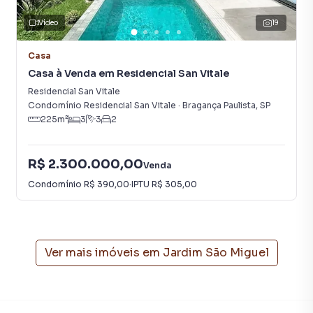
Localização Estratégica
Vídeo
19
A região oferece infraestrutura completa para o dia a dia,
Casa
com fácil acesso a:
Casa à Venda em Residencial San Vitale
Residencial San Vitale
Supermercados
Condomínio Residencial San Vitale
·
Bragança Paulista
,
SP
Padarias
225
m²
3
3
2
Farmácias
Escolas públicas e particulares
R$ 2.300.000,00
Academias
Venda
Postos de combustível
Condomínio
R$ 390,00
·
IPTU
R$ 305,00
Restaurantes e lanchonetes
Bancos e serviços diversos
Lazer e Qualidade de Vida
Ver mais imóveis em
Jardim São Miguel
Bragança Paulista é conhecida pela excelente qualidade de
vida e oferece diversas opções de lazer próximas, como:
Parques e áreas verdes