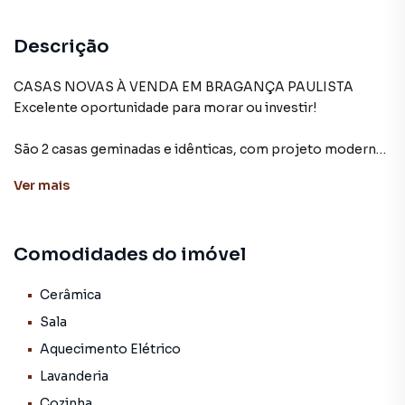
Descrição
CASAS NOVAS À VENDA EM BRAGANÇA PAULISTA
Excelente oportunidade para morar ou investir!
São 2 casas geminadas e idênticas, com projeto moderno,
acabamento de qualidade e excelente aproveitamento dos
Ver
mais
espaços.
Localizadas na Rua Olívio Alves do Amaral, em Bragança
Comodidades do imóvel
Paulista, em uma região residencial tranquila, com fácil
acesso a comércios, serviços e transporte.
Cerâmica
Características do Imóvel
Sala
Aquecimento Elétrico
Casa térrea
Lavanderia
Sala e cozinha integradas, proporcionando amplitude e
Cozinha