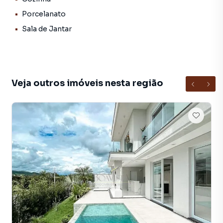
praticidade
Porcelanato
Sala de Jantar
2 dormitórios
1 suíte
Banheiro social
Veja outros imóveis nesta região
Área de serviço
Terreno com 125 m²
Área construída de 80 m²
Garagem para 2 veículos
Excelente iluminação com luz natural
Acabamento moderno e de ótimo padrão