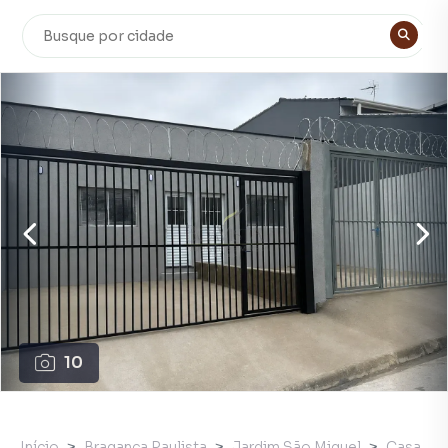
10
Início
Bragança Paulista
Jardim São Miguel
Casa