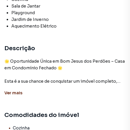
Sala de Jantar
Playground
Jardim de Inverno
Aquecimento Elétrico
Descrição
🌟 Oportunidade Única em Bom Jesus dos Perdões – Casa
em Condomínio Fechado 🌟
Esta é a sua chance de conquistar um imóvel completo,
com sofisticação, conforto e segurança em um dos
Ver
mais
melhores condomínios da região.
Diferenciais do imóvel:
Comodidades do imóvel
3 dormitórios (sendo 1 suíte)
Cozinha