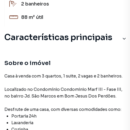
2
banheiros
88 m²
útil
Características principais
Playground
Jardim de Inverno
Sobre o imóvel
Portaria 24h
Casa à venda com 3 quartos, 1 suite, 2 vagas e 2 banheiros.
Portão Eletrônico
Localizado
no Condomínio
Condominio Marf III - Fase III
,
no bairro Jd. São Marcos
em Bom Jesus Dos Perdões
.
Cerâmica
Desfrute de
uma casa
, com diversas comodidades como:
Portaria 24h
Lavanderia
Cozinha