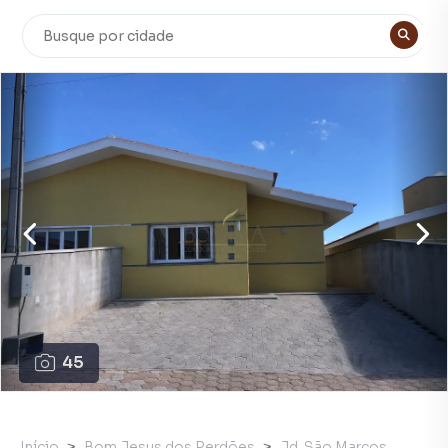
45
Início
Bom Jesus dos Perdões
Jd. São Marcos