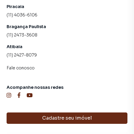
o número de contatos interessados e tendo como
Piracaia
consequência uma maior chance de vender ou alugar seu
(11) 4036-6106
imóvel mais rápido. Contamos também com um time de
programadores, corretores treinados e uma central de
Bragança Paulista
atendimento preparada para atender proprietários e
(11) 2473-3608
inquilinos.
Atibaia
(11) 2427-8079
Fale conosco
Acompanhe nossas redes
Cadastre seu imóvel