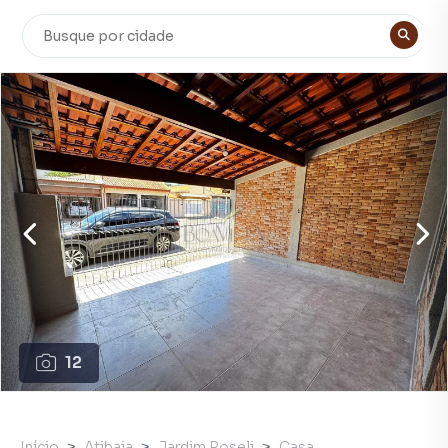
12
Início
Atibaia
Jardim Roseli
Casa