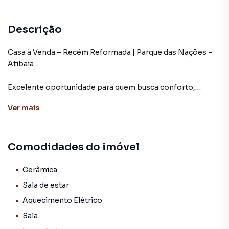
Descrição
Casa à Venda – Recém Reformada | Parque das Nações –
Atibaia
Excelente oportunidade para quem busca conforto,
praticidade e ótima localização.
Ver
mais
Imóvel recém-reformado, localizado no bairro Parque das
Nações, em Atibaia, próximo às Avenidas Jerônimo de
Comodidades do imóvel
Camargo e São João, com fácil acesso e a apenas 5
minutos do centro da cidade.
Cerâmica
Características do imóvel:
Sala de estar
Aquecimento Elétrico
Área total: 135 m²
Sala
Área construída: 100 m²