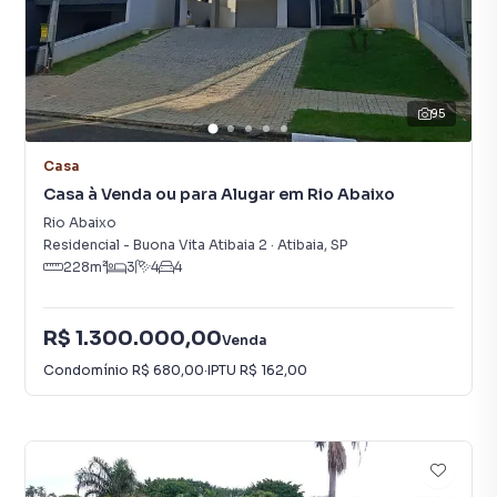
95
Casa
Casa à Venda ou para Alugar em Rio Abaixo
Rio Abaixo
Residencial - Buona Vita Atibaia 2
·
Atibaia
,
SP
228
m²
3
4
4
R$ 1.300.000,00
Venda
Condomínio
R$ 680,00
·
IPTU
R$ 162,00