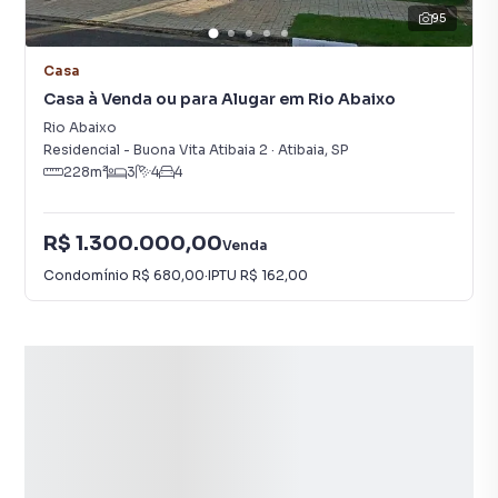
95
Casa
Casa à Venda ou para Alugar em Rio Abaixo
Rio Abaixo
Residencial - Buona Vita Atibaia 2
·
Atibaia
,
SP
228
m²
3
4
4
R$ 1.300.000,00
Venda
Condomínio
R$ 680,00
·
IPTU
R$ 162,00