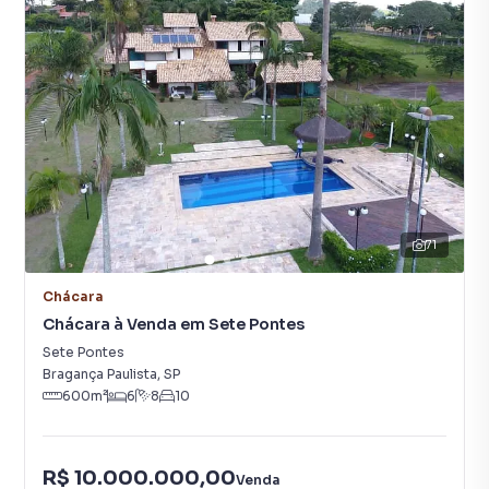
71
Chácara
Chácara à Venda em Sete Pontes
Sete Pontes
Bragança Paulista
,
SP
600
m²
6
8
10
R$ 10.000.000,00
Venda